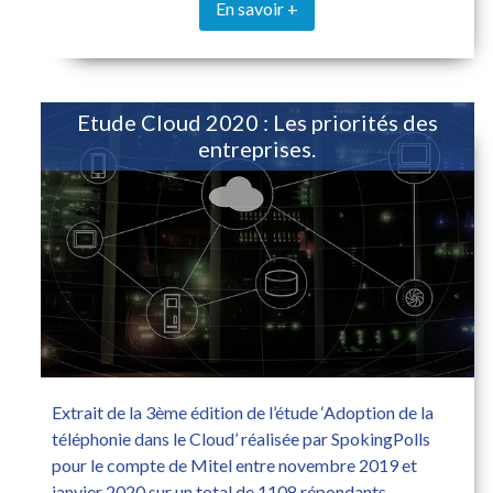
En savoir +
Etude Cloud 2020 : Les priorités des
entreprises.
Extrait de la 3ème édition de l’étude ‘Adoption de la
téléphonie dans le Cloud’ réalisée par SpokingPolls
pour le compte de Mitel entre novembre 2019 et
janvier 2020 sur un total de 1108 répondants