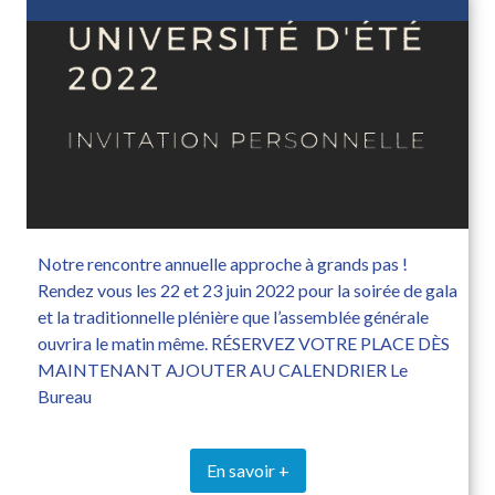
Notre rencontre annuelle approche à grands pas !
Rendez vous les 22 et 23 juin 2022 pour la soirée de gala
et la traditionnelle plénière que l’assemblée générale
ouvrira le matin même. RÉSERVEZ VOTRE PLACE DÈS
MAINTENANT AJOUTER AU CALENDRIER Le
Bureau
En savoir +